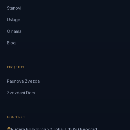
Stanovi
Usluge
O nama
Blog
PROJEKTI
Paunova Zvezda
Zvezdani Dom
KONTAKT
Ruđera Boškovića 20, lokal 1, 11050 Beograd