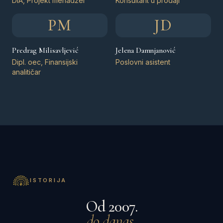
DIA, Projekt menadžer
Konsultant u prodaji
PM
JD
Predrag Milisavljević
Jelena Damnjanović
Dipl. oec, Finansijski
Poslovni asistent
analitičar
ISTORIJA
Od 2007.
do danas.