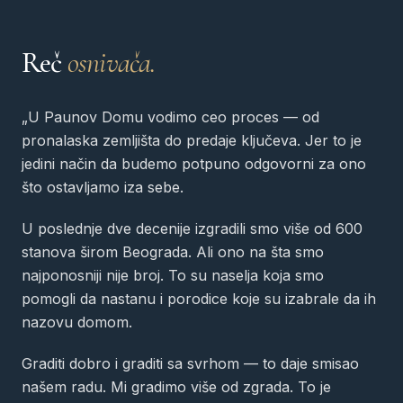
Reč
osnivača.
„U Paunov Domu vodimo ceo proces — od
pronalaska zemljišta do predaje ključeva. Jer to je
jedini način da budemo potpuno odgovorni za ono
što ostavljamo iza sebe.
U poslednje dve decenije izgradili smo više od 600
stanova širom Beograda. Ali ono na šta smo
najponosniji nije broj. To su naselja koja smo
pomogli da nastanu i porodice koje su izabrale da ih
nazovu domom.
Graditi dobro i graditi sa svrhom — to daje smisao
našem radu. Mi gradimo više od zgrada. To je