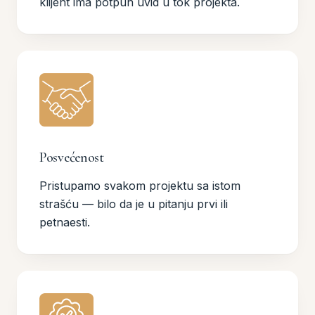
klijent ima potpun uvid u tok projekta.
Posvećenost
Pristupamo svakom projektu sa istom
strašću — bilo da je u pitanju prvi ili
petnaesti.