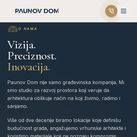
O NAMA
Vizija.
Preciznost.
Inovacija.
Paunov Dom nije samo građevinska kompanija. Mi
smo studio za razvoj prostora koji veruje da
arhitektura oblikuje način na koji živimo, radimo i
sanjamo.
Više od dve decenije biramo lokacije koje definišu
budućnost grada, angažujemo vrhunske arhitekte i
koristimo materijale koji ne poznaju kompromis.