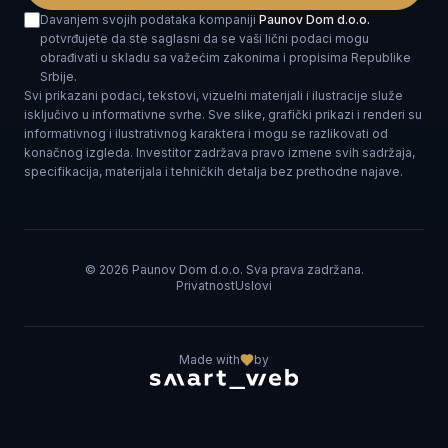
Davanjem svojih podataka kompaniji
Paunov Dom d.o.o.
potvrđujete da ste saglasni da se vaši lični podaci mogu
obrađivati u skladu sa važećim zakonima i propisima Republike
Srbije.
Svi prikazani podaci, tekstovi, vizuelni materijali i ilustracije služe
isključivo u informativne svrhe. Sve slike, grafički prikazi i renderi su
informativnog i ilustrativnog karaktera i mogu se razlikovati od
konačnog izgleda. Investitor zadržava pravo izmene svih sadržaja,
specifikacija, materijala i tehničkih detalja bez prethodne najave.
©
2026
Paunov Dom d.o.o. Sva prava zadržana.
Privatnost
Uslovi
Made with
by