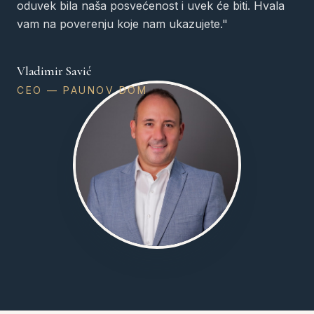
oduvek bila naša posvećenost i uvek će biti. Hvala
vam na poverenju koje nam ukazujete."
Vladimir Savić
CEO — PAUNOV DOM