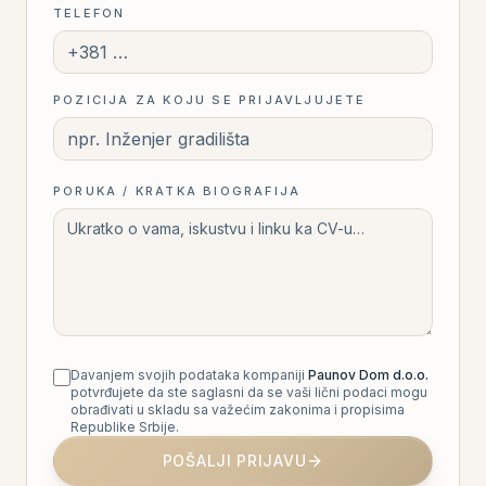
TELEFON
Zvezdani Dom
Najnoviji projekat — 85 stanova od 26 do
122m² u srcu Zvezdare.
POZICIJA ZA KOJU SE PRIJAVLJUJETE
PORUKA / KRATKA BIOGRAFIJA
Davanjem svojih podataka kompaniji
Paunov Dom d.o.o.
potvrđujete da ste saglasni da se vaši lični podaci mogu
obrađivati u skladu sa važećim zakonima i propisima
Republike Srbije.
POŠALJI PRIJAVU