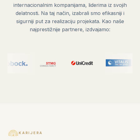
internacionalnim kompanijama, liderima iz svojih
Druga faza završena. Naselje raste na preko
delatnosti. Na taj način, izabrali smo efikasniji i
200 useljenih porodica.
sigurniji put za realizaciju projekata. Kao naše
najprestižnije partnere, izdvajamo:
2018
Zgrada Centar
Treća faza sa komercijalnim i stambenim
sadržajima. Paunov Breg postaje
samoodrživo naselje.
2020
Zgrada Trg
Četvrta faza. Više od 400 stanova i
KARIJERA
40.000m² izgrađenog prostora.