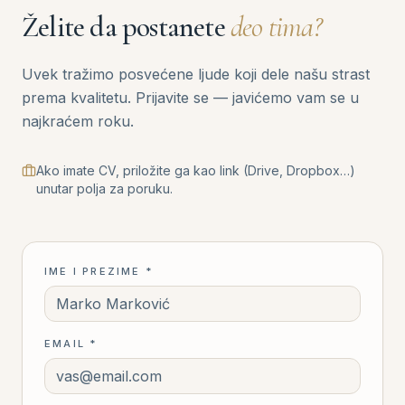
Želite da postanete
deo tima?
2021
Uvek tražimo posvećene ljude koji dele našu strast
Dunavska Trilogija
prema kvalitetu. Prijavite se — javićemo vam se u
Završen ekskluzivni kondominijum sa
najkraćem roku.
pogledom na Dunav — 29 urbanih vila na
Pregrevici.
Ako imate CV, priložite ga kao link (Drive, Dropbox…)
unutar polja za poruku.
2024
Paunova Zvezda
IME I PREZIME *
Započet rad na 108 stanova na Zvezdari.
Novi standard kvaliteta i dizajna.
EMAIL *
2025