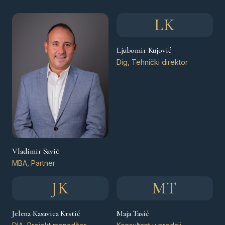
LK
Ljubomir Kujović
Dig, Tehnički direktor
Vladimir Savić
MBA, Partner
JK
MT
Jelena Kasavica Krstić
Maja Tasić